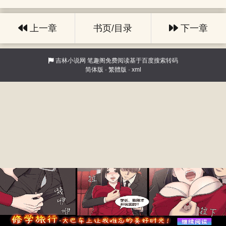
上一章
书页/目录
下一章
吉林小说网
笔趣阁免费阅读基于百度搜索转码
简体版
·
繁體版
·
xml