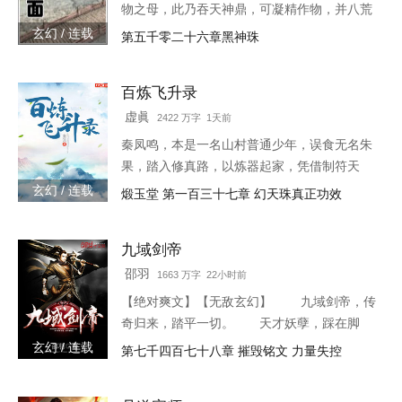
物之母，此乃吞天神鼎，可凝精作物，并八荒
之心。得此鼎，吞四海，容八荒……一代邪
玄幻 / 连载
第五千零二十六章黑神珠
神，踏天之路！
百炼飞升录
虚眞
2422 万字 1天前
秦凤鸣，本是一名山村普通少年，误食无名朱
果，踏入修真路，以炼器起家，凭借制符天
赋，只身闯荡荆棘密布的修仙界，本一切都顺
玄幻 / 连载
煅玉堂 第一百三十七章 幻天珠真正功效
利非常，但却是有一难料之事发生在了他身
上…… 本书自开
九域剑帝
邵羽
1663 万字 22小时前
【绝对爽文】【无敌玄幻】 九域剑帝，传
奇归来，踏平一切。 天才妖孽，踩在脚
下，强者大能，挥手灭杀。 人不犯我，我
玄幻 / 连载
第七千四百七十八章 摧毁铭文 力量失控
不犯人，人若犯我，灭他九族。 3w0-1764