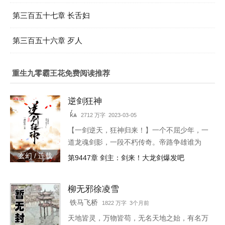
第三百五十七章 长舌妇
第三百五十六章 歹人
重生九零霸王花免费阅读推荐
逆剑狂神
kͬѧ
2712 万字 2023-03-05
【一剑逆天，狂神归来！】一个不屈少年，一
道龙魂剑影，一段不朽传奇。帝路争雄谁为
峰，唯我林轩傲苍生！3w471-25091
玄幻 / 连载
第9447章 剑主：剑来！大龙剑爆发吧
柳无邪徐凌雪
铁马飞桥
1822 万字 3个月前
天地皆灵，万物皆苟，无名天地之始，有名万