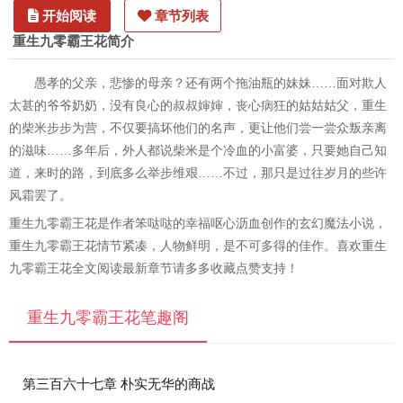
开始阅读
章节列表
重生九零霸王花简介
愚孝的父亲，悲惨的母亲？还有两个拖油瓶的妹妹……面对欺人
太甚的爷爷奶奶，没有良心的叔叔婶婶，丧心病狂的姑姑姑父，重生
的柴米步步为营，不仅要搞坏他们的名声，更让他们尝一尝众叛亲离
的滋味……多年后，外人都说柴米是个冷血的小富婆，只要她自己知
道，来时的路，到底多么举步维艰……不过，那只是过往岁月的些许
风霜罢了。
重生九零霸王花是作者笨哒哒的幸福呕心沥血创作的玄幻魔法小说，
重生九零霸王花情节紧凑，人物鲜明，是不可多得的佳作。喜欢重生
九零霸王花全文阅读最新章节请多多收藏点赞支持！
重生九零霸王花笔趣阁
第三百六十七章 朴实无华的商战