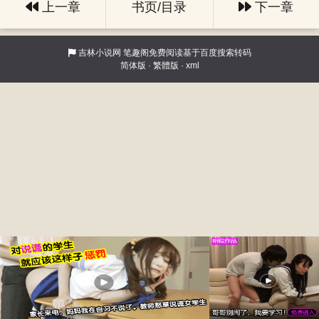
上一章
书页/目录
下一章
吉林小说网
笔趣阁免费阅读基于百度搜索转码
简体版
·
繁體版
·
xml