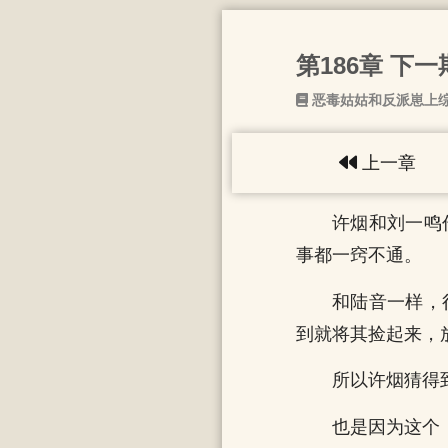
第186章 下
恶毒姑姑和反派崽上
上一章
许烟和刘一鸣
事都一窍不通。
和陆音一样，
到就将其捡起来，
所以许烟猜得
也是因为这个