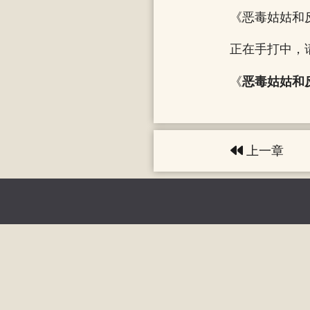
《恶毒姑姑和
正在手打中，
《
恶毒姑姑和
上一章