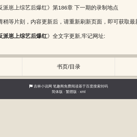
反派崽上综艺后爆红》第186章 下一期的录制地点
请稍等片刻，内容更新后，请重新刷新页面，即可获取最
反派崽上综艺后爆红
》全文字更新,牢记网址:
书页/目录
吉林小说网
笔趣阁免费阅读基于百度搜索转码
简体版
·
繁體版
·
xml