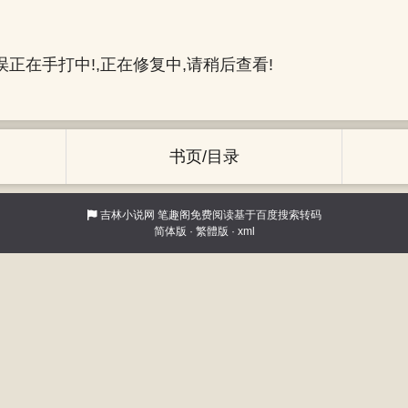
正在手打中!,正在修复中,请稍后查看!
书页/目录
吉林小说网
笔趣阁免费阅读基于百度搜索转码
简体版
·
繁體版
·
xml