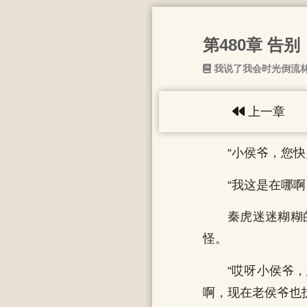
第480章 告别
我说了我会时光倒流
上一章
“小侯爷，您
“我这是在哪啊
秦虎迷迷糊糊
怪。
“哎呀小侯爷
啊，现在老侯爷也