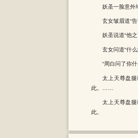
妖圣一脸意外
玄女皱眉道“告
妖圣说道“他
玄女问道“什么
“周白问了你
太上天尊盘腿
此。……
太上天尊盘腿
此。