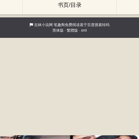
书页/目录
吉林小说网
笔趣阁免费阅读基于百度搜索转码
简体版
·
繁體版
·
xml