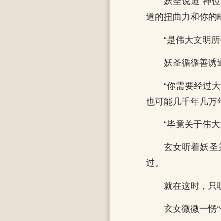
妖圣说道“神
道的扭曲力和你的
“是伟大文明
妖圣循循善诱
“你需要经过
也可能几千年几万
“毕竟关于伟
玄女听着妖圣
过。
就在这时，只
玄女微微一愣“