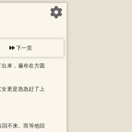
下一页
了出来，遍布在方圆
玄女更是急急赶了上
该回不来。而等他回