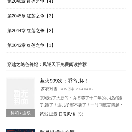
第2046章 红莲之争【4】
第2045章 红莲之争【3】
第2044章 红莲之争【2】
第2043章 红莲之争【1】
穿越之绝色兽妃：凤逆天下免费阅读推荐
惹火999次：乔爷,坏！
罗衣对雪
3415 万字 2024-04-06
京城出了大新闻：乔爷养了十二年的小媳妇跑
了,跑了！连儿子都不要了！一时间流言四起：
听说是乔爷技术差时间短、夫妻生活不和谐；
科幻 / 连载
第9212章 日暖风轻（5）
听说是小媳妇和别人好上了；听说是儿子太
丑。某天,小奶娃找到了叶佳期,委屈巴巴：七