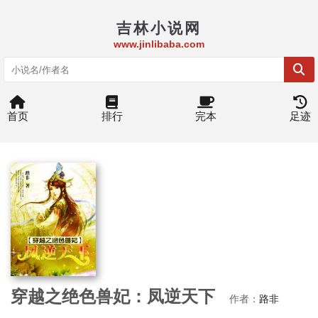
吉林小说网
www.jinlibaba.com
首页
排行
完本
足迹
穿越之绝色兽妃：凤逆天下
作者：
路非