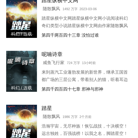
踏星纵横中文网
七,爸爸说我是宠物店买的。宠物店怎么能买到
这么漂亮的儿子。叶佳期呵呵笑,明明是……摸
随散飘风
1492 万字 2023-03-06
奖中的。小奶娃望天：……某禽兽翻身而上：
踏星纵横中文网踏星纵横中文网小说阅读科幻
我喜欢天天摸奖。叶佳期怒：乔斯年,出去！十
奇幻类型小说踏星纵横中文网由作家随散飘风
八岁那年,叶佳期进了乔爷的浴室
创作踏星最新章节由网友提供，《踏星》情节
科幻 / 连载
第四千两百四十三章 没怕过谁
跌宕起伏、扣人心弦，是一本情节与文笔俱佳
的科幻小说，免费提供踏星
呢喃诗章
咸鱼飞行家
724 万字 13小时前
来到蒸汽工业蓬勃发展的新世界，继承王国首
都广场的三层公寓，带着别人的猫，听着耳边
的呢喃之语，去见证这个诡秘而离奇的时代。
科幻 / 连载
第四千四百四十七章 邪神与邪神
第六纪元的史诗即将开始，帷幕后，被选中者
将要踏入传说。旧神、遗物
踏星
随散飘风
1986 万字 2个月前
浩瀚宇宙，无尽种族！恢弘战技，十决横空！
远古独姓，百强战榜！以我之名，脚踏星空！