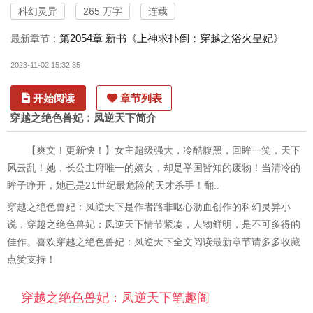
科幻灵异
265 万字
连载
第2054章 新书《上神求扑倒：穿越之浴火皇妃》
最新章节：
2023-11-02 15:32:35
开始阅读
章节列表
穿越之绝色兽妃：凤逆天下简介
【爽文！更新快！】女主超级强大，冷酷腹黑，回眸一笑，天下
风云乱！她，长公主府唯一的嫡女，却是举国皆知的废物！当清冷的
眸子睁开，她已是21世纪最危险的天才杀手！翻..
穿越之绝色兽妃：凤逆天下是作者路非呕心沥血创作的科幻灵异小
说，穿越之绝色兽妃：凤逆天下情节紧凑，人物鲜明，是不可多得的
佳作。喜欢穿越之绝色兽妃：凤逆天下全文阅读最新章节请多多收藏
点赞支持！
穿越之绝色兽妃：凤逆天下笔趣阁