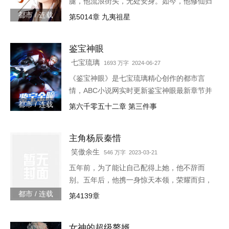
腿，他流浪街头，无处安身。如今，他修仙归
来，一人可挡千万敌！
都市 / 连载
第5014章 九夷祖星
鉴宝神眼
七宝琉璃
1693 万字 2024-06-27
《鉴宝神眼》是七宝琉璃精心创作的都市言
情，ABC小说网实时更新鉴宝神眼最新章节并
且提供无弹窗阅读，书友所发表的鉴宝神眼评
都市 / 连载
第六千零五十二章 第三件事
论，并不代表ABC小说网赞同或者支持鉴宝神
眼读者的观点。各位书友
主角杨辰秦惜
笑傲余生
546 万字 2023-03-21
五年前，为了能让自己配得上她，他不辞而
别。五年后，他携一身惊天本领，荣耀而归，
只是归来之时，竟发现自己多了一个女儿。
都市 / 连载
第4139章
3w4597-16544
女神的超级赘婿