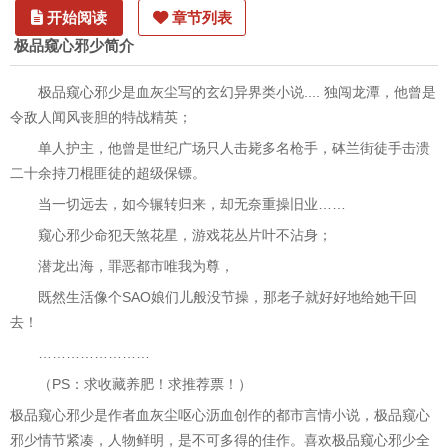
开始阅读
章节列表
极品窥心邪少简介
极品窥心邪少是血灰尘写的玄幻异界类小说.... 独闯龙潭，他曾是
令敌人闻风丧胆的特战精英；
单人护主，他曾是世纪广场只人击毙多名枪手，砵兰街徒手击溃
二十余持刀棍匪徒的超级保镖。
当一切远去，如今辗转归来，却无奈重操旧业……
窥心邪少命犯天煞花星，游戏花丛片叶不沾身；
潜龙出海，罪恶都市唯我为尊，
既然生活像个SAO娘们儿般没节操，那老子就好好地给她干回
去！
……………………
（PS：求收藏养肥！求推荐票！）
极品窥心邪少是作者血灰尘呕心沥血创作的都市言情小说，极品窥心
邪少情节紧凑，人物鲜明，是不可多得的佳作。喜欢极品窥心邪少全