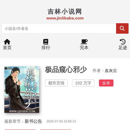
吉林小说网
www.jinlibaba.com
首页
排行
完本
足迹
极品窥心邪少
作者：
血灰尘
都市言情
102 万字
全本
新书公告
最新章节：
2026-07-09 10:58:13