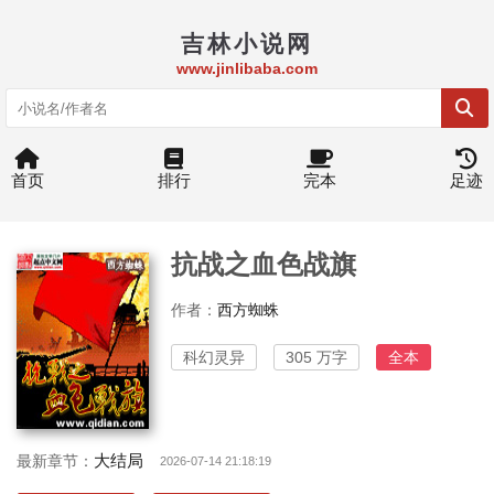
吉林小说网
www.jinlibaba.com
首页
排行
完本
足迹
抗战之血色战旗
作者：
西方蜘蛛
科幻灵异
305 万字
全本
大结局
最新章节：
2026-07-14 21:18:19