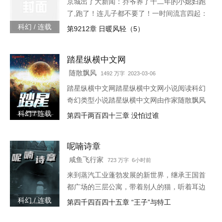
京城出了大新闻：乔爷养了十二年的小媳妇跑
了,跑了！连儿子都不要了！一时间流言四起：
听说是乔爷技术差时间短、夫妻生活不和谐；
科幻 / 连载
第9212章 日暖风轻（5）
听说是小媳妇和别人好上了；听说是儿子太
丑。某天,小奶娃找到了叶佳期,委屈巴巴：七
踏星纵横中文网
七,爸爸说我是宠物店买的。宠物店怎么能买到
这么漂亮的儿子。叶佳期呵呵笑,明明是……摸
随散飘风
1492 万字 2023-03-06
奖中的。小奶娃望天：……某禽兽翻身而上：
踏星纵横中文网踏星纵横中文网小说阅读科幻
我喜欢天天摸奖。叶佳期怒：乔斯年,出去！十
奇幻类型小说踏星纵横中文网由作家随散飘风
八岁那年,叶佳期进了乔爷的浴室
创作踏星最新章节由网友提供，《踏星》情节
科幻 / 连载
第四千两百四十三章 没怕过谁
跌宕起伏、扣人心弦，是一本情节与文笔俱佳
的科幻小说，免费提供踏星
呢喃诗章
咸鱼飞行家
723 万字 6小时前
来到蒸汽工业蓬勃发展的新世界，继承王国首
都广场的三层公寓，带着别人的猫，听着耳边
的呢喃之语，去见证这个诡秘而离奇的时代。
科幻 / 连载
第四千四百四十五章 “王子”与特工
第六纪元的史诗即将开始，帷幕后，被选中者