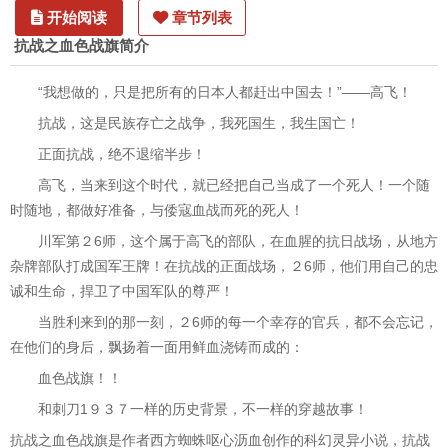
开始阅读
章节列表
抗战之血色战旗简介
“我想做的，只是把所有的日本人都赶出中国去！”——高飞！
抗战，这是民族存亡之战争，我死国生，我生国亡！
正面抗战，绝不退缩半步！
高飞，当来到这个时代，就已经把自己当成了一个死人！一个随
时随地，都做好准备，与倭寇血战而死的死人！
川军第２6师，这个属于高飞的部队，在血腥的抗日战场，从地方
杂牌部队打成国军王牌！在抗战的正面战场，２6师，他们用自己的忠
诚和生命，捍卫了中国军队的尊严！
当胜利来到的那一刻，２6师的每一个幸存的官兵，都不会忘记，
在他们的身后，飘扬着一面用鲜血浇铸而成的：
血色战旗！！
和刺刀1９３７一样的历史背景，不一样的穿越故事！
抗战之血色战旗是作者西方蜘蛛呕心沥血创作的科幻灵异小说，抗战