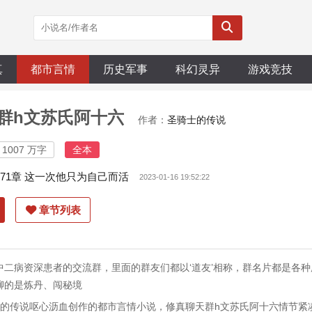
真
都市言情
历史军事
科幻灵异
游戏竞技
群h文苏氏阿十六
作者：
圣骑士的传说
1007 万字
全本
171章 这一次他只为自己而活
2023-01-16 19:52:22
章节列表
中二病资深患者的交流群，里面的群友们都以‘道友’相称，群名片都是各
聊的是炼丹、闯秘境
士的传说呕心沥血创作的都市言情小说，修真聊天群h文苏氏阿十六情节紧