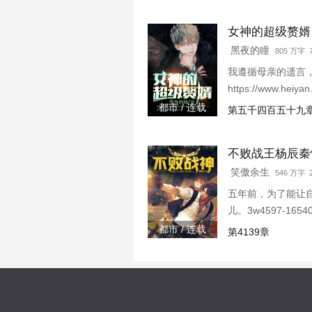
女神的超级赘婿
黑夜的瞳
805 万字
我遵循母亲的遗言，
https://www.heiy
都市 / 连载
第五千四百五十九章
不败战王杨辰秦
笑傲余生
546 万字 2
五年前，为了能让
儿。3w4597-1654
都市 / 连载
第4139章