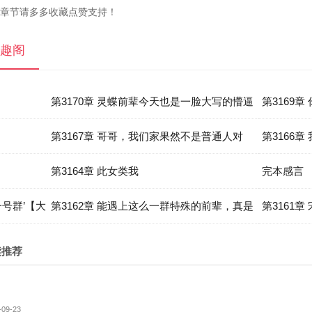
新章节请多多收藏点赞支持！
笔趣阁
第3170章 灵蝶前辈今天也是一脸大写的懵逼
第3169
第3167章 哥哥，我们家果然不是普通人对
第3166
吧？
第3164章 此女类我
完本感言
一号群’【大
第3162章 能遇上这么一群特殊的前辈，真是
第3161
太好了
的！
读推荐
09-23