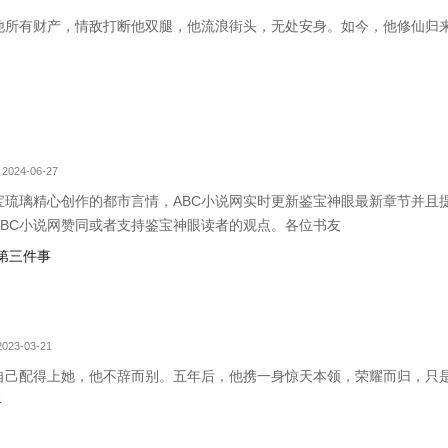
他所有财产，情敌打断他双腿，他流浪街头，无处安身。如今，他修仙归
2024-06-27
宝琉璃精心创作的都市言情，ABC小说网实时更新鉴宝神眼最新章节并且
ABC小说网赞同或者支持鉴宝神眼读者的观点。各位书友
第三件事
023-03-21
自己配得上她，他不辞而别。五年后，他携一身惊天本领，荣耀而归，只
4