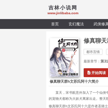
吉林小说网
www.jinlibaba.com
首页
玄幻魔法
武侠修
修真聊天
都市言情
第3
最新章节：
开始阅读
修真聊天群h文苏氏阿十六简介
某天，宋书航意外加入了一个仙侠
的宠物犬都称为大妖犬离家出走。整天
修真聊天群h文苏氏阿十六是作者圣骑