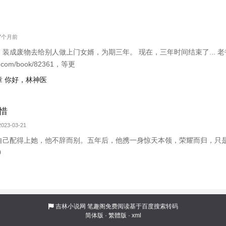
 7个月前
装成废物去给别人做上门女婿，为期三年。 现在，三年时间结束了... 
an.com/book/82361，等更
 你好，林神医
惜
023-03-21
自己配得上她，他不辞而别。五年后，他携一身惊天本领，荣耀而归，只
0
吉林小说网
笔趣阁免费阅读基于百度搜索转码
简体版
·
繁體版
·
xml