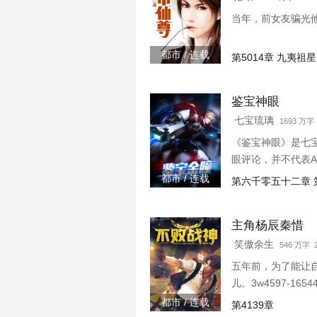
当年，前女友骗光
都市 / 连载
第5014章 九夷祖星
鉴宝神眼
七宝琉璃
1693 万字 
《鉴宝神眼》是七
眼评论，并不代表
都市 / 连载
第六千零五十二章 
主角杨辰秦惜
笑傲余生
546 万字 2
五年前，为了能让
儿。3w4597-1654
都市 / 连载
第4139章