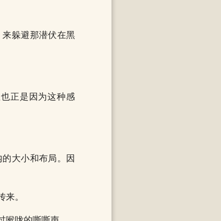
，来躲避那潜伏在黑
。
但也正是因为这种感
内的大小和布局。因
传来。
过喉咙的嘶嘶声。