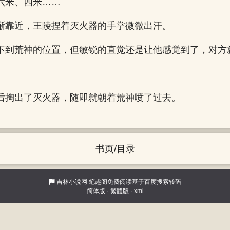
六米、四米……
渐靠近，王陵捏着灭火器的手掌微微出汗。
不到荒神的位置，但敏锐的直觉还是让他感觉到了，对方
后掏出了灭火器，随即就朝着荒神喷了过去。
书页/目录
吉林小说网
笔趣阁免费阅读基于百度搜索转码
简体版
·
繁體版
·
xml