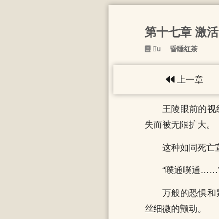
第十七章 激活
񷶥֮ս
昏睡红茶
上一章
王陵眼前的视
失而被无限扩大。
这种如同死亡
“噗通噗通……
万般的恐惧和
丝细微的颤动。