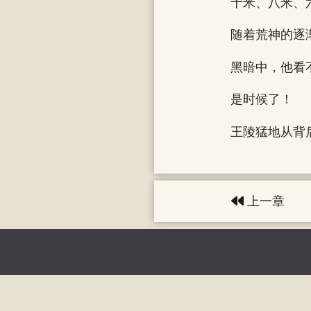
十米、八米、
随着荒神的逐
黑暗中，他看
是时候了！
王陵猛地从背
上一章