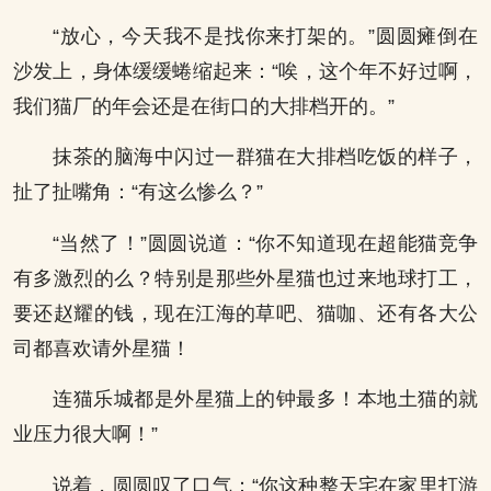
“放心，今天我不是找你来打架的。”圆圆瘫倒在
沙发上，身体缓缓蜷缩起来：“唉，这个年不好过啊，
我们猫厂的年会还是在街口的大排档开的。”
抹茶的脑海中闪过一群猫在大排档吃饭的样子，
扯了扯嘴角：“有这么惨么？”
“当然了！”圆圆说道：“你不知道现在超能猫竞争
有多激烈的么？特别是那些外星猫也过来地球打工，
要还赵耀的钱，现在江海的草吧、猫咖、还有各大公
司都喜欢请外星猫！
连猫乐城都是外星猫上的钟最多！本地土猫的就
业压力很大啊！”
说着，圆圆叹了口气：“你这种整天宅在家里打游