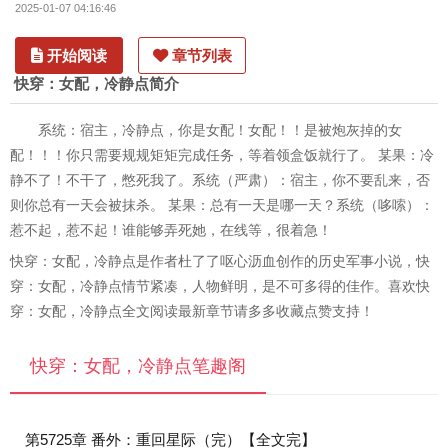
2025-01-07 04:16:46
开始阅读
章节列表
快穿：女配，冷静点简介
系统：宿主，冷静点，你是女配！女配！！是被炮灰掉的女
配！！！你只需要规规矩矩完成任务，等着领盒饭就行了。 某果：冷
静不了！不干了，憋死我了。系统（严肃）：宿主，你不要乱来，否
则你总有一天会被抹杀。 某果：总有一天是哪一天？系统（哆嗦）：
惹不起，惹不起！谁能够弄死她，在线等，很着急！
快穿：女配，冷静点是作者杜了了呕心沥血创作的历史军事小说，快
穿：女配，冷静点情节紧凑，人物鲜明，是不可多得的佳作。喜欢快
穿：女配，冷静点全文阅读最新章节请多多收藏点赞支持！
快穿：女配，冷静点笔趣阁
第5725章 番外：重回星际（完）【全文完】